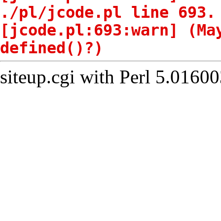
./pl/jcode.pl line 693.
[jcode.pl:693:warn] (Ma
defined()?)
siteup.cgi with Perl 5.01600