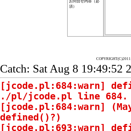
お問合せ内容（必
須）
COPYRIGHT(C)2
Catch: Sat Aug 8 19:49:52 
[jcode.pl:684:warn] def
./pl/jcode.pl line 684.
[jcode.pl:684:warn] (Ma
defined()?)
[jcode.pl:693:warn] def